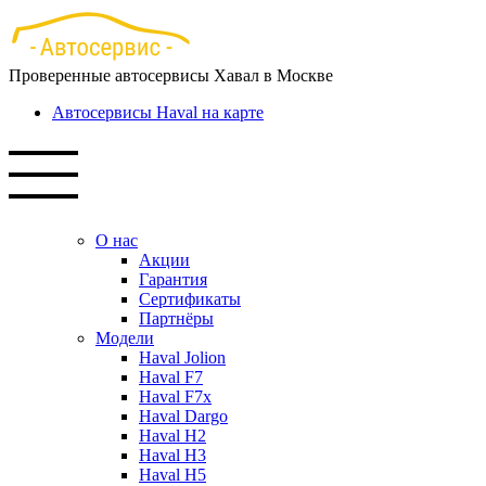
Перейти
к
основному
Проверенные автосервисы Хавал в Москве
содержанию
Автосервисы Haval на карте
О нас
Акции
Гарантия
Сертификаты
Партнёры
Модели
Haval Jolion
Haval F7
Haval F7x
Haval Dargo
Haval H2
Haval H3
Haval H5