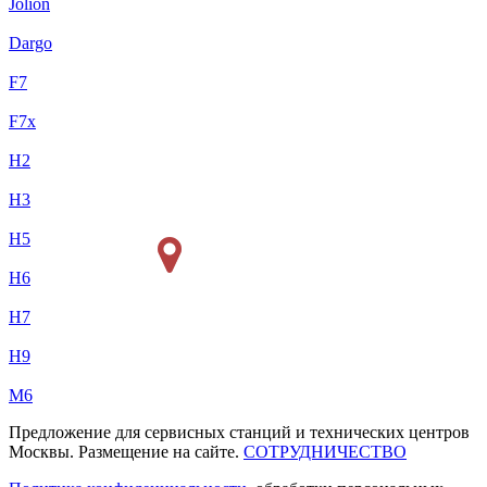
Jolion
Dargo
F7
F7x
H2
H3
H5
H6
H7
H9
M6
Предложение для сервисных станций и технических центров
Москвы. Размещение на сайте.
СОТРУДНИЧЕСТВО