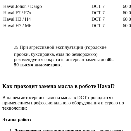
Haval Jolion / Dargo
DCT 7
60 
Haval F7 / F7x
DCT 7
60 0
Haval H3 / H4
DCT 7
60 
Haval H7 / M6
DCT 7
60 
⚠️ При агрессивной эксплуатации (городские
пробки, буксировка, езда по бездорожью)
рекомендуется сократить интервал замены до
40–
50 тысяч километров
.
Как проходит замена масла в роботе Haval?
В нашем автосервисе замена масла в DCT проводится с
применением профессионального оборудования и строго по
технологии:
Этапы работ:
Диагностика состояния старого масла
– определяем