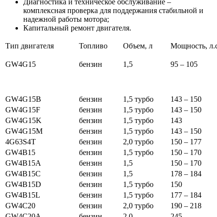
Диагностика и техническое обслуживание –
комплексная проверка для поддержания стабильной и
надежной работы мотора;
Капитальный ремонт двигателя.
Тип двигателя
Топливо
Объем, л
Мощность, л.с
GW4G15
бензин
1,5
95 – 105
GW4G15B
бензин
1,5 турбо
143 – 150
GW4G15F
бензин
1,5 турбо
143 – 150
GW4G15K
бензин
1,5 турбо
143
GW4G15M
бензин
1,5 турбо
143 – 150
4G63S4T
бензин
2,0 турбо
150 – 177
GW4B15
бензин
1,5 турбо
150 – 170
GW4B15A
бензин
1,5
150 – 170
GW4B15C
бензин
1,5
178 – 184
GW4B15D
бензин
1,5 турбо
150
GW4B15L
бензин
1,5 турбо
177 – 184
GW4C20
бензин
2,0 турбо
190 – 218
GW4C20A
бензин
2,0
245