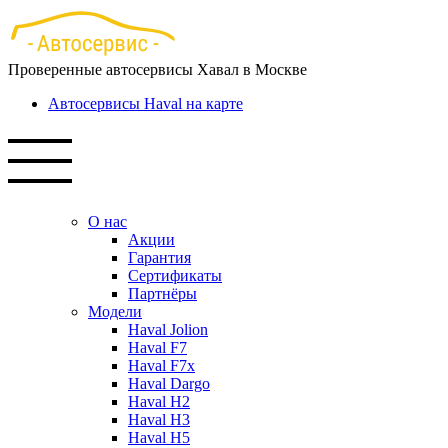
Перейти
к
основному
Проверенные автосервисы Хавал в Москве
содержанию
Автосервисы Haval на карте
О нас
Акции
Гарантия
Сертификаты
Партнёры
Модели
Haval Jolion
Haval F7
Haval F7x
Haval Dargo
Haval H2
Haval H3
Haval H5