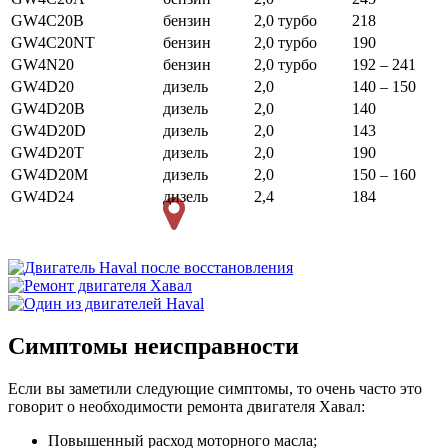
GW4C20B
бензин
2,0 турбо
218
GW4C20NT
бензин
2,0 турбо
190
GW4N20
бензин
2,0 турбо
192 – 241
GW4D20
дизель
2,0
140 – 150
GW4D20B
дизель
2,0
140
GW4D20D
дизель
2,0
143
GW4D20T
дизель
2,0
190
GW4D20M
дизель
2,0
150 – 160
GW4D24
дизель
2,4
184
Симптомы неисправности
Если вы заметили следующие симптомы, то очень часто это
говорит о необходимости ремонта двигателя Хавал:
Повышенный расход моторного масла;