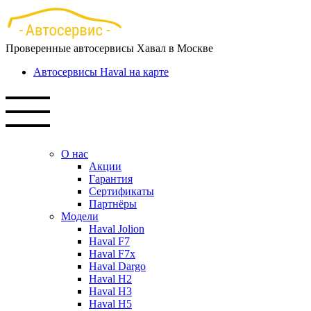
Перейти
к
основному
Проверенные автосервисы Хавал в Москве
содержанию
Автосервисы Haval на карте
О нас
Акции
Гарантия
Сертификаты
Партнёры
Модели
Haval Jolion
Haval F7
Haval F7x
Haval Dargo
Haval H2
Haval H3
Haval H5