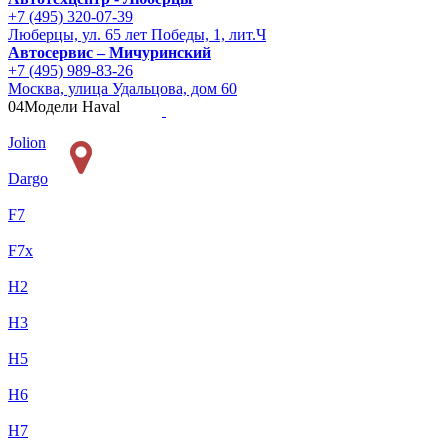
+7 (495) 320-07-39
Люберцы, ул. 65 лет Победы, 1, лит.Ч
Автосервис – Мичуринский
+7 (495) 989-83-26
Москва, улица Удальцова, дом 60
04
Модели Haval
Jolion
Dargo
F7
F7x
H2
H3
H5
H6
H7