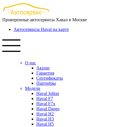
Перейти
к
основному
Проверенные автосервисы Хавал в Москве
содержанию
Автосервисы Haval на карте
О нас
Акции
Гарантия
Сертификаты
Партнёры
Модели
Haval Jolion
Haval F7
Haval F7x
Haval Dargo
Haval H2
Haval H3
Haval H5