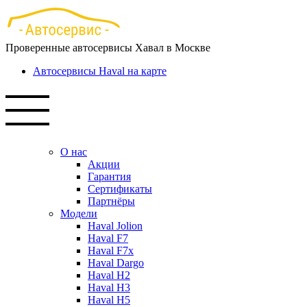
Перейти
к
основному
Проверенные автосервисы Хавал в Москве
содержанию
Автосервисы Haval на карте
О нас
Акции
Гарантия
Сертификаты
Партнёры
Модели
Haval Jolion
Haval F7
Haval F7x
Haval Dargo
Haval H2
Haval H3
Haval H5