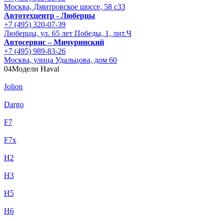
Москва, Дмитровское шоссе, 58 с33
Автотехцентр - Люберцы
+7 (495) 320-07-39
Люберцы, ул. 65 лет Победы, 1, лит.Ч
Автосервис – Мичуринский
+7 (495) 989-83-26
Москва, улица Удальцова, дом 60
04
Модели Haval
Jolion
Dargo
F7
F7x
H2
H3
H5
H6