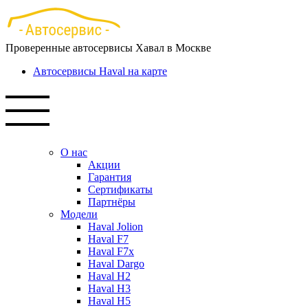
Перейти
к
основному
Проверенные автосервисы Хавал в Москве
содержанию
Автосервисы Haval на карте
О нас
Акции
Гарантия
Сертификаты
Партнёры
Модели
Haval Jolion
Haval F7
Haval F7x
Haval Dargo
Haval H2
Haval H3
Haval H5