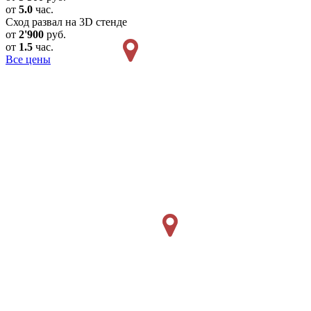
от
5.0
час.
Сход развал на 3D стенде
от
2'900
руб.
от
1.5
час.
Все цены