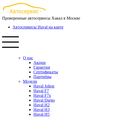
Перейти
к
основному
Проверенные автосервисы Хавал в Москве
содержанию
Автосервисы Haval на карте
О нас
Акции
Гарантия
Сертификаты
Партнёры
Модели
Haval Jolion
Haval F7
Haval F7x
Haval Dargo
Haval H2
Haval H3
Haval H5