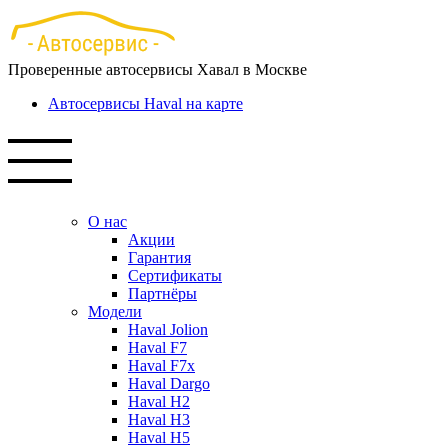
Перейти
к
основному
Проверенные автосервисы Хавал в Москве
содержанию
Автосервисы Haval на карте
О нас
Акции
Гарантия
Сертификаты
Партнёры
Модели
Haval Jolion
Haval F7
Haval F7x
Haval Dargo
Haval H2
Haval H3
Haval H5