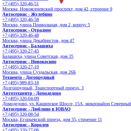
+7 (495) 320-46-51
Москва, Новоясеневский проспект, дом 42, строение 9
Автосервис - Жулебино
+7 (495) 320-46-58
Москва, улица Привольная, дом 2, корпус 5
Автосервис - Отрадное
+7 (495) 320-46-48
Москва, улица Декабристов, дом 47
Автосервис - Балашиха
+7 (495) 320-27-45
Балашиха, улица Советская, дом 35
Автосервис - Новокосино
+7 (495) 320-27-10
Москва, улица Суздальская, дом 26Б
Техцентр - Догопрудный
+7 (495) 989-83-18
Долгопрудный, Транспортный проезд, 3
Автотехцентр - Домодедово
+7 (495) 320-04-09
Домодедово, ул. Каширское Шоссе, 15А, микрорайон Северны
Автосервис - Люблино в ЮВАО
+7 (495) 320-08-54
Москва, Егорьевский проезд, дом 35, строение 11
Автосервис - Королев
+7 (495) 320-27-06