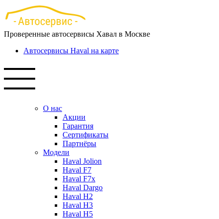
Перейти
к
основному
Проверенные автосервисы Хавал в Москве
содержанию
Автосервисы Haval на карте
О нас
Акции
Гарантия
Сертификаты
Партнёры
Модели
Haval Jolion
Haval F7
Haval F7x
Haval Dargo
Haval H2
Haval H3
Haval H5