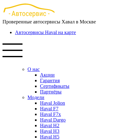
Перейти
к
основному
Проверенные автосервисы Хавал в Москве
содержанию
Автосервисы Haval на карте
О нас
Акции
Гарантия
Сертификаты
Партнёры
Модели
Haval Jolion
Haval F7
Haval F7x
Haval Dargo
Haval H2
Haval H3
Haval H5