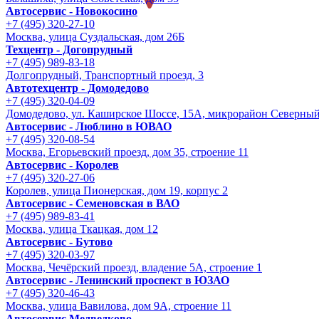
Автосервис - Новокосино
+7 (495) 320-27-10
Москва, улица Суздальская, дом 26Б
Техцентр - Догопрудный
+7 (495) 989-83-18
Долгопрудный, Транспортный проезд, 3
Автотехцентр - Домодедово
+7 (495) 320-04-09
Домодедово, ул. Каширское Шоссе, 15А, микрорайон Северны
Автосервис - Люблино в ЮВАО
+7 (495) 320-08-54
Москва, Егорьевский проезд, дом 35, строение 11
Автосервис - Королев
+7 (495) 320-27-06
Королев, улица Пионерская, дом 19, корпус 2
Автосервис - Семеновская в ВАО
+7 (495) 989-83-41
Москва, улица Ткацкая, дом 12
Автосервис - Бутово
+7 (495) 320-03-97
Москва, Чечёрский проезд, владение 5А, строение 1
Автосервис - Ленинский проспект в ЮЗАО
+7 (495) 320-46-43
Москва, улица Вавилова, дом 9A, строение 11
Автосервис Медведково