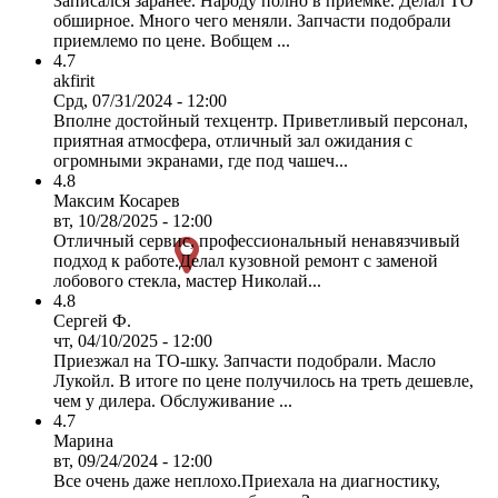
Записался заранее. Народу полно в приемке. Делал ТО
обширное. Много чего меняли. Запчасти подобрали
приемлемо по цене. Вобщем ...
4.7
akfirit
Срд, 07/31/2024 - 12:00
Вполне достойный техцентр. Приветливый персонал,
приятная атмосфера, отличный зал ожидания с
огромными экранами, где под чашеч...
4.8
Максим Косарев
вт, 10/28/2025 - 12:00
Отличный сервис, профессиональный ненавязчивый
подход к работе.Делал кузовной ремонт с заменой
лобового стекла, мастер Николай...
4.8
Сергей Ф.
чт, 04/10/2025 - 12:00
Приезжал на ТО-шку. Запчасти подобрали. Масло
Лукойл. В итоге по цене получилось на треть дешевле,
чем у дилера. Обслуживание ...
4.7
Марина
вт, 09/24/2024 - 12:00
Все очень даже неплохо.Приехала на диагностику,