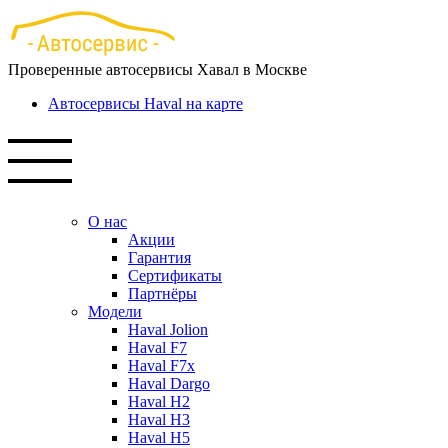
Перейти
к
основному
Проверенные автосервисы Хавал в Москве
содержанию
Автосервисы Haval на карте
О нас
Акции
Гарантия
Сертификаты
Партнёры
Модели
Haval Jolion
Haval F7
Haval F7x
Haval Dargo
Haval H2
Haval H3
Haval H5