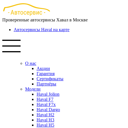
Перейти
к
основному
Проверенные автосервисы Хавал в Москве
содержанию
Автосервисы Haval на карте
О нас
Акции
Гарантия
Сертификаты
Партнёры
Модели
Haval Jolion
Haval F7
Haval F7x
Haval Dargo
Haval H2
Haval H3
Haval H5