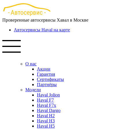
Перейти
к
основному
Проверенные автосервисы Хавал в Москве
содержанию
Автосервисы Haval на карте
О нас
Акции
Гарантия
Сертификаты
Партнёры
Модели
Haval Jolion
Haval F7
Haval F7x
Haval Dargo
Haval H2
Haval H3
Haval H5