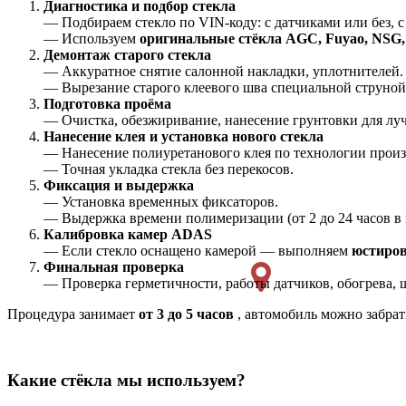
Диагностика и подбор стекла
— Подбираем стекло по VIN-коду: с датчиками или без, с
— Используем
оригинальные стёкла AGC, Fuyao, NSG, 
Демонтаж старого стекла
— Аккуратное снятие салонной накладки, уплотнителей.
— Вырезание старого клеевого шва специальной струной
Подготовка проёма
— Очистка, обезжиривание, нанесение грунтовки для лу
Нанесение клея и установка нового стекла
— Нанесение полиуретанового клея по технологии произ
— Точная укладка стекла без перекосов.
Фиксация и выдержка
— Установка временных фиксаторов.
— Выдержка времени полимеризации (от 2 до 24 часов в з
Калибровка камер ADAS
— Если стекло оснащено камерой — выполняем
юстиров
Финальная проверка
— Проверка герметичности, работы датчиков, обогрева, 
Процедура занимает
от 3 до 5 часов
, автомобиль можно забрать
Какие стёкла мы используем?