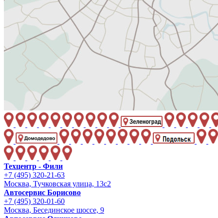
Техцентр - Фили
+7 (495) 320-21-63
Москва, Тучковская улица, 13с2
Автосервис Борисово
+7 (495) 320-01-60
Москва, Бесединское шоссе, 9