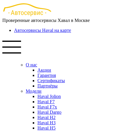
Перейти
к
основному
Проверенные автосервисы Хавал в Москве
содержанию
Автосервисы Haval на карте
О нас
Акции
Гарантия
Сертификаты
Партнёры
Модели
Haval Jolion
Haval F7
Haval F7x
Haval Dargo
Haval H2
Haval H3
Haval H5