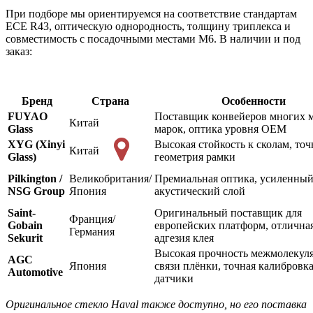
При подборе мы ориентируемся на соответствие стандартам
ECE R43, оптическую однородность, толщину триплекса и
совместимость с посадочными местами M6. В наличии и под
заказ:
Бренд
Страна
Особенности
FUYAO
Поставщик конвейеров многих 
Китай
Glass
марок, оптика уровня OEM
XYG (Xinyi
Высокая стойкость к сколам, точ
Китай
Glass)
геометрия рамки
Pilkington /
Великобритания/
Премиальная оптика, усиленны
NSG Group
Япония
акустический слой
Saint-
Оригинальный поставщик для
Франция/
Gobain
европейских платформ, отлична
Германия
Sekurit
адгезия клея
Высокая прочность межмолекул
AGC
Япония
связи плёнки, точная калибровк
Automotive
датчики
Оригинальное стекло Haval также доступно, но его поставка