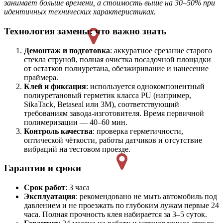
занимает больше времени, а стоимость выше на 30–50% при
идентичных технических характеристиках.
Технология замены: что важно знать
Демонтаж и подготовка
: аккуратное срезание старого
стекла струной, полная очистка посадочной площадки
от остатков полиуретана, обезжиривание и нанесение
праймера.
Клей и фиксация
: используется однокомпонентный
полиуретановый герметик класса PU (например,
SikaTack, Betaseal или 3M), соответствующий
требованиям завода-изготовителя. Время первичной
полимеризации — 40–60 мин.
Контроль качества
: проверка герметичности,
оптической чёткости, работы датчиков и отсутствие
вибраций на тестовом проезде.
Гарантии и сроки
Срок работ
: 3 часа
Эксплуатация
: рекомендовано не мыть автомобиль под
давлением и не проезжать по глубоким лужам первые 24
часа. Полная прочность клея набирается за 3–5 суток.