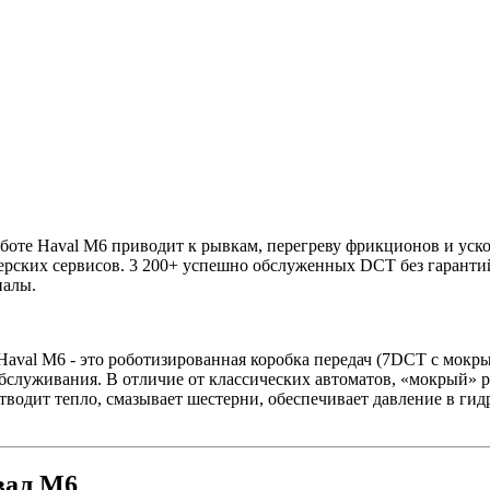
боте Haval M6 приводит к рывкам, перегреву фрикционов и уско
ерских сервисов. 3 200+ успешно обслуженных DCT без гаранти
иалы.
 Haval M6 - это роботизированная коробка передач (7DCT с мок
обслуживания. В отличие от классических автоматов, «мокрый» 
тводит тепло, смазывает шестерни, обеспечивает давление в г
вал М6