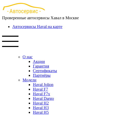
Перейти
к
основному
Проверенные автосервисы Хавал в Москве
содержанию
Автосервисы Haval на карте
О нас
Акции
Гарантия
Сертификаты
Партнёры
Модели
Haval Jolion
Haval F7
Haval F7x
Haval Dargo
Haval H2
Haval H3
Haval H5