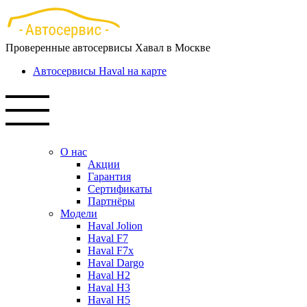
Перейти
к
основному
Проверенные автосервисы Хавал в Москве
содержанию
Автосервисы Haval на карте
О нас
Акции
Гарантия
Сертификаты
Партнёры
Модели
Haval Jolion
Haval F7
Haval F7x
Haval Dargo
Haval H2
Haval H3
Haval H5