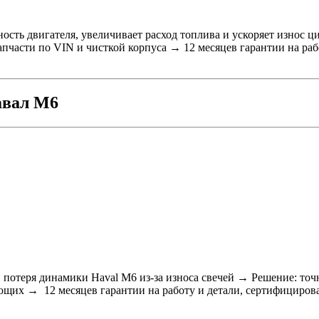
ость двигателя, увеличивает расход топлива и ускоряет изно
запчасти по VIN и чисткой корпуса → 12 месяцев гарантии на р
авал М6
потеря динамики Haval M6 из-за износа свечей → Решение: точн
ющих → 12 месяцев гарантии на работу и детали, сертифициро