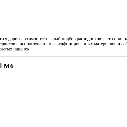
дится дорого, а самостоятельный подбор расходников часто прив
осервисов с использованием сертифицированных материалов и со
крытых наценок.
al M6