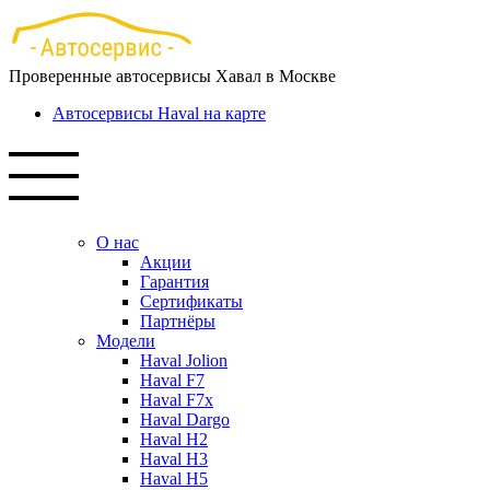
Перейти
к
основному
Проверенные автосервисы Хавал в Москве
содержанию
Автосервисы Haval на карте
О нас
Акции
Гарантия
Сертификаты
Партнёры
Модели
Haval Jolion
Haval F7
Haval F7x
Haval Dargo
Haval H2
Haval H3
Haval H5