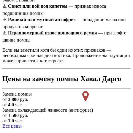
⚠️
Свист или вой под капотом
— признак износа
подшипника помпы
⚠️
Ржавый или мутный антифриз
— попадание масла или
продуктов коррозии
⚠️
Неравномерный износ приводного ремня
— при люфте
шкива помпы
Если вы заметили хотя бы один из этих признаков —
необходима срочная диагностика. Продолжение эксплуатации
может привести к катастрофе.
Цены на замену помпы Хавал Дарго
Замена помпы
от
3'800
руб.
от
4.0
час.
Замена охлаждающей жидкости (антифриза)
от
1'500
руб.
от
1.0
час.
Все цены