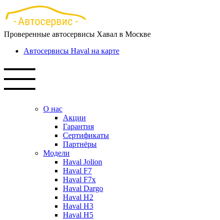
Перейти
к
основному
Проверенные автосервисы Хавал в Москве
содержанию
Автосервисы Haval на карте
О нас
Акции
Гарантия
Сертификаты
Партнёры
Модели
Haval Jolion
Haval F7
Haval F7x
Haval Dargo
Haval H2
Haval H3
Haval H5