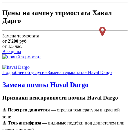
Цены на замену термостата Хавал
Дарго
Замена термостата
от
2'200
руб.
от
1.5
час.
Все цены
Подробнее об услуге «Замена термостата» Haval Dargo
Замена помпы
Haval Dargo
Признаки неисправности помпы Haval Dargo
⚠️
Перегрев двигателя
— стрелка температуры в красной
зоне
⚠️
Течь антифриза
— видимые подтёки под двигателем или
рядом с помпой