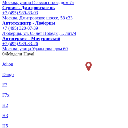
Москва, улица Главмосстроя, дом 7а
Сервис - Дмитровское ш.
+7 (495) 989-83-03
Москва, Дмитровское шоссе, 58 с33
Автотехцентр - Люберцы
+7 (495) 320-07-39
Люберцы, ул. 65 лет Победы, 1, лит.Ч
Автосервис – Мичуринский
+7 (495) 989-83-26
Москва, улица Удальцова, дом 60
04
Модели Haval
Jolion
Dargo
F7
F7x
H2
H3
H5