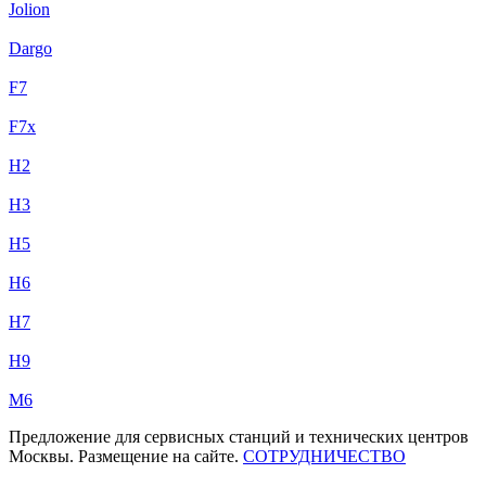
Jolion
Dargo
F7
F7x
H2
H3
H5
H6
H7
H9
M6
Предложение для сервисных станций и технических центров
Москвы. Размещение на сайте.
СОТРУДНИЧЕСТВО