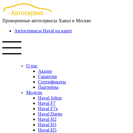
Перейти
к
основному
Проверенные автосервисы Хавал в Москве
содержанию
Автосервисы Haval на карте
О нас
Акции
Гарантия
Сертификаты
Партнёры
Модели
Haval Jolion
Haval F7
Haval F7x
Haval Dargo
Haval H2
Haval H3
Haval H5