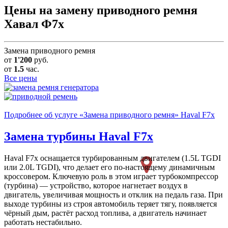
Цены на замену приводного ремня
Хавал Ф7х
Замена приводного ремня
от
1'200
руб.
от
1.5
час.
Все цены
Подробнее об услуге «Замена приводного ремня» Haval F7x
Замена турбины
Haval F7x
Haval F7x оснащается турбированным двигателем (1.5L TGDI
или 2.0L TGDI), что делает его по-настоящему динамичным
кроссовером. Ключевую роль в этом играет турбокомпрессор
(турбина)
— устройство, которое нагнетает воздух в
двигатель, увеличивая мощность и отклик на педаль газа. При
выходе турбины из строя автомобиль теряет тягу, появляется
чёрный дым, растёт расход топлива, а двигатель начинает
работать нестабильно.