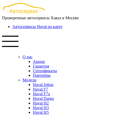
Перейти
к
основному
Проверенные автосервисы Хавал в Москве
содержанию
Автосервисы Haval на карте
О нас
Акции
Гарантия
Сертификаты
Партнёры
Модели
Haval Jolion
Haval F7
Haval F7x
Haval Dargo
Haval H2
Haval H3
Haval H5