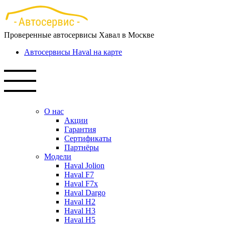
Перейти
к
основному
Проверенные автосервисы Хавал в Москве
содержанию
Автосервисы Haval на карте
О нас
Акции
Гарантия
Сертификаты
Партнёры
Модели
Haval Jolion
Haval F7
Haval F7x
Haval Dargo
Haval H2
Haval H3
Haval H5