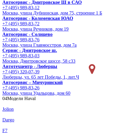
Автосервис - Дмитровское Ш в САО
+7 (495) 989-83-12
Москва, улица Дубнинская, дом 75, строение 1 Б
Автосервис - Коломенская ЮАО
+7 (495) 989-83-72
Москва, улица Речников, дом 19
Автосервис - Солнцево
+7 (495) 989-83-76
Москва, улица Главмосстроя, дом 7а
Сервис - Дмитровское ш.
+7 (495) 989-83-03
Москва, Дмитровское шоссе, 58 с33
Автотехцентр - Люберцы
+7 (495) 320-07-39
Люберцы, ул. 65 лет Победы, 1, лит.Ч
Автосервис – Мичуринский
+7 (495) 989-83-26
Москва, улица Удальцова, дом 60
04
Модели Haval
Jolion
Dargo
F7