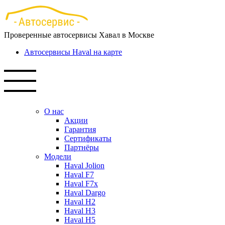
Перейти
к
основному
Проверенные автосервисы Хавал в Москве
содержанию
Автосервисы Haval на карте
О нас
Акции
Гарантия
Сертификаты
Партнёры
Модели
Haval Jolion
Haval F7
Haval F7x
Haval Dargo
Haval H2
Haval H3
Haval H5