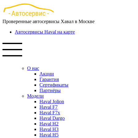
Перейти
к
основному
Проверенные автосервисы Хавал в Москве
содержанию
Автосервисы Haval на карте
О нас
Акции
Гарантия
Сертификаты
Партнёры
Модели
Haval Jolion
Haval F7
Haval F7x
Haval Dargo
Haval H2
Haval H3
Haval H5