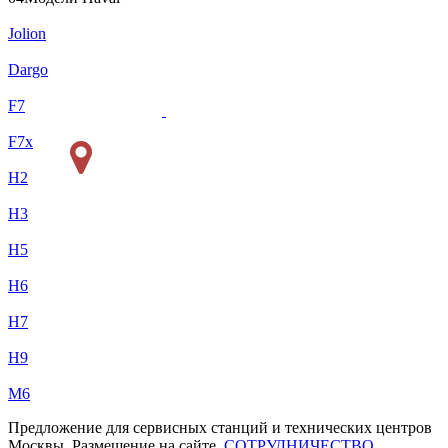
Jolion
Dargo
F7
F7x
H2
H3
H5
H6
H7
H9
M6
Предложение для сервисных станций и технических центров
Москвы. Размещение на сайте.
СОТРУДНИЧЕСТВО