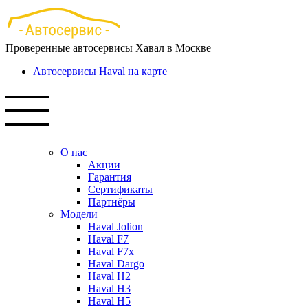
Перейти
к
основному
Проверенные автосервисы Хавал в Москве
содержанию
Автосервисы Haval на карте
О нас
Акции
Гарантия
Сертификаты
Партнёры
Модели
Haval Jolion
Haval F7
Haval F7x
Haval Dargo
Haval H2
Haval H3
Haval H5