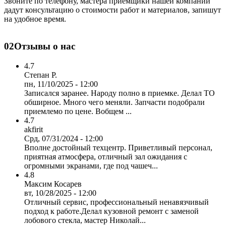
Звоните по телефону, мастера приемщики нашей компании
дадут консультацию о стоимости работ и материалов, запишут
на удобное время.
02
Отзывы о нас
4.7
Степан Р.
пн, 11/10/2025 - 12:00
Записался заранее. Народу полно в приемке. Делал ТО
обширное. Много чего меняли. Запчасти подобрали
приемлемо по цене. Вобщем ...
4.7
akfirit
Срд, 07/31/2024 - 12:00
Вполне достойный техцентр. Приветливый персонал,
приятная атмосфера, отличный зал ожидания с
огромными экранами, где под чашеч...
4.8
Максим Косарев
вт, 10/28/2025 - 12:00
Отличный сервис, профессиональный ненавязчивый
подход к работе.Делал кузовной ремонт с заменой
лобового стекла, мастер Николай...