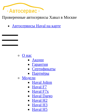
Перейти
к
основному
Проверенные автосервисы Хавал в Москве
содержанию
Автосервисы Haval на карте
О нас
Акции
Гарантия
Сертификаты
Партнёры
Модели
Haval Jolion
Haval F7
Haval F7x
Haval Dargo
Haval H2
Haval H3
Haval H5