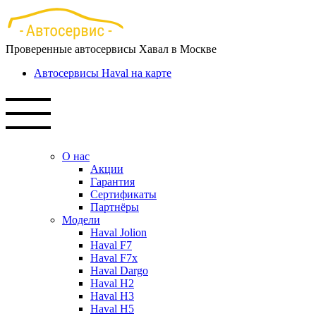
Перейти
к
основному
Проверенные автосервисы Хавал в Москве
содержанию
Автосервисы Haval на карте
О нас
Акции
Гарантия
Сертификаты
Партнёры
Модели
Haval Jolion
Haval F7
Haval F7x
Haval Dargo
Haval H2
Haval H3
Haval H5