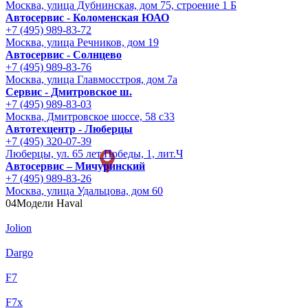
Москва, улица Дубнинская, дом 75, строение 1 Б
Автосервис - Коломенская ЮАО
+7 (495) 989-83-72
Москва, улица Речников, дом 19
Автосервис - Солнцево
+7 (495) 989-83-76
Москва, улица Главмосстроя, дом 7а
Сервис - Дмитровское ш.
+7 (495) 989-83-03
Москва, Дмитровское шоссе, 58 с33
Автотехцентр - Люберцы
+7 (495) 320-07-39
Люберцы, ул. 65 лет Победы, 1, лит.Ч
Автосервис – Мичуринский
+7 (495) 989-83-26
Москва, улица Удальцова, дом 60
04
Модели Haval
Jolion
Dargo
F7
F7x