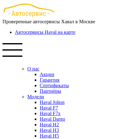
Перейти
к
основному
Проверенные автосервисы Хавал в Москве
содержанию
Автосервисы Haval на карте
О нас
Акции
Гарантия
Сертификаты
Партнёры
Модели
Haval Jolion
Haval F7
Haval F7x
Haval Dargo
Haval H2
Haval H3
Haval H5