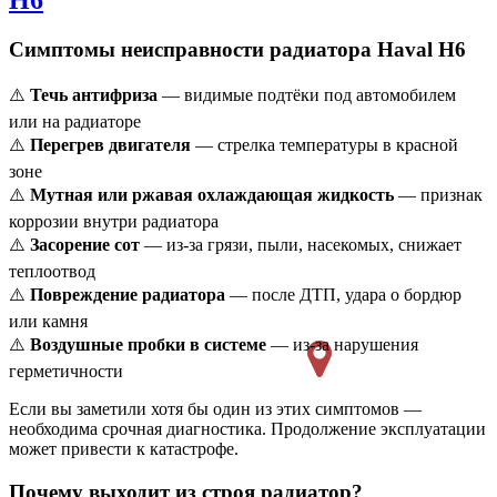
Симптомы неисправности радиатора Haval H6
⚠️
Течь антифриза
— видимые подтёки под автомобилем
или на радиаторе
⚠️
Перегрев двигателя
— стрелка температуры в красной
зоне
⚠️
Мутная или ржавая охлаждающая жидкость
— признак
коррозии внутри радиатора
⚠️
Засорение сот
— из-за грязи, пыли, насекомых, снижает
теплоотвод
⚠️
Повреждение радиатора
— после ДТП, удара о бордюр
или камня
⚠️
Воздушные пробки в системе
— из-за нарушения
герметичности
Если вы заметили хотя бы один из этих симптомов —
необходима срочная диагностика. Продолжение эксплуатации
может привести к катастрофе.
Почему выходит из строя радиатор?