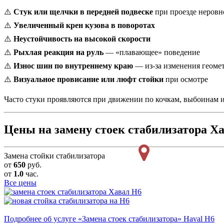
⚠️
Стук или щелчки в передней подвеске
при проезде неровн
⚠️
Увеличенный крен кузова в поворотах
⚠️
Неустойчивость на высокой скорости
⚠️
Рыхлая реакция на руль
— «плавающее» поведение
⚠️
Износ шин по внутреннему краю
— из-за изменения геоме
⚠️
Визуальное провисание или люфт стойки
при осмотре
Часто стуки проявляются при движении по кочкам, выбоинам ил
Цены на замену стоек стабилизатора Х
Замена стойки стабилизатора
от
650
руб.
от
1.0
час.
Все цены
Подробнее об услуге «Замена стоек стабилизатора» Haval H6