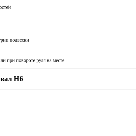
остей
трии подвески
и при повороте руля на месте.
авал Н6