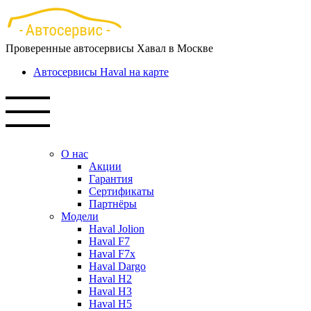
Перейти
к
основному
Проверенные автосервисы Хавал в Москве
содержанию
Автосервисы Haval на карте
О нас
Акции
Гарантия
Сертификаты
Партнёры
Модели
Haval Jolion
Haval F7
Haval F7x
Haval Dargo
Haval H2
Haval H3
Haval H5