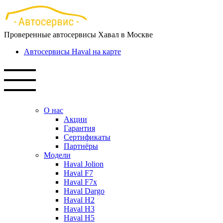
Перейти
к
основному
Проверенные автосервисы Хавал в Москве
содержанию
Автосервисы Haval на карте
О нас
Акции
Гарантия
Сертификаты
Партнёры
Модели
Haval Jolion
Haval F7
Haval F7x
Haval Dargo
Haval H2
Haval H3
Haval H5