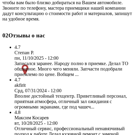
чтобы вам было близко добираться на Вашем автомобиле.
Звоните по телефону, мастера приемщики нашей компании
дадут консультацию о стоимости работ и материалов, запишут
на удобное время.
02
Отзывы о нас
4.7
Степан Р.
пн, 11/10/2025 - 12:00
Записался заранее. Народу полно в приемке. Делал ТО
обширное. Много чего меняли. Запчасти подобрали
приемлемо по цене. Вобщем ...
4.7
akfirit
Срд, 07/31/2024 - 12:00
Вполне достойный техцентр. Приветливый персонал,
приятная атмосфера, отличный зал ожидания с
огромными экранами, где под чашеч...
4.8
Максим Косарев
вт, 10/28/2025 - 12:00
Отличный сервис, профессиональный ненавязчивый
подход к работе.Делал кузовной ремонт с заменой