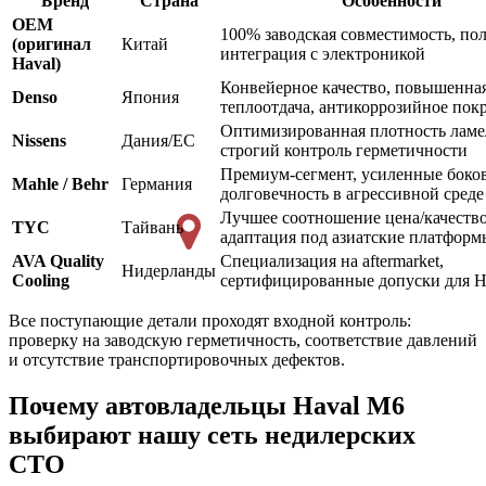
Бренд
Страна
Особенности
OEM
100% заводская совместимость, по
(оригинал
Китай
интеграция с электроникой
Haval)
Конвейерное качество, повышенна
Denso
Япония
теплоотдача, антикоррозийное пок
Оптимизированная плотность ламе
Nissens
Дания/ЕС
строгий контроль герметичности
Премиум-сегмент, усиленные боко
Mahle / Behr
Германия
долговечность в агрессивной среде
Лучшее соотношение цена/качество
TYC
Тайвань
адаптация под азиатские платформ
AVA Quality
Специализация на aftermarket,
Нидерланды
Cooling
сертифицированные допуски для H
Все поступающие детали проходят входной контроль:
проверку на заводскую герметичность, соответствие давлений
и отсутствие транспортировочных дефектов.
Почему автовладельцы Haval M6
выбирают нашу сеть недилерских
СТО