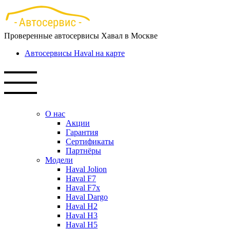
Перейти
к
основному
Проверенные автосервисы Хавал в Москве
содержанию
Автосервисы Haval на карте
О нас
Акции
Гарантия
Сертификаты
Партнёры
Модели
Haval Jolion
Haval F7
Haval F7x
Haval Dargo
Haval H2
Haval H3
Haval H5