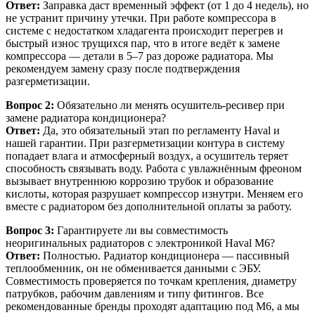
Ответ:
Заправка даст временный эффект (от 1 до 4 недель), но
не устранит причину утечки. При работе компрессора в
системе с недостатком хладагента происходит перегрев и
быстрый износ трущихся пар, что в итоге ведёт к замене
компрессора — детали в 5–7 раз дороже радиатора. Мы
рекомендуем замену сразу после подтверждения
разгерметизации.
Вопрос 2:
Обязательно ли менять осушитель-ресивер при
замене радиатора кондиционера?
Ответ:
Да, это обязательный этап по регламенту Haval и
нашей гарантии. При разгерметизации контура в систему
попадает влага и атмосферный воздух, а осушитель теряет
способность связывать воду. Работа с увлажнённым фреоном
вызывает внутреннюю коррозию трубок и образование
кислоты, которая разрушает компрессор изнутри. Меняем его
вместе с радиатором без дополнительной оплаты за работу.
Вопрос 3:
Гарантируете ли вы совместимость
неоригинальных радиаторов с электроникой Haval M6?
Ответ:
Полностью. Радиатор кондиционера — пассивный
теплообменник, он не обменивается данными с ЭБУ.
Совместимость проверяется по точкам крепления, диаметру
патрубков, рабочим давлениям и типу фитингов. Все
рекомендованные бренды проходят адаптацию под M6, а мы