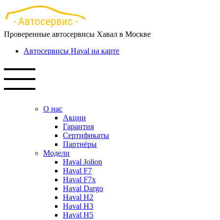
Перейти
к
основному
Проверенные автосервисы Хавал в Москве
содержанию
Автосервисы Haval на карте
О нас
Акции
Гарантия
Сертификаты
Партнёры
Модели
Haval Jolion
Haval F7
Haval F7x
Haval Dargo
Haval H2
Haval H3
Haval H5