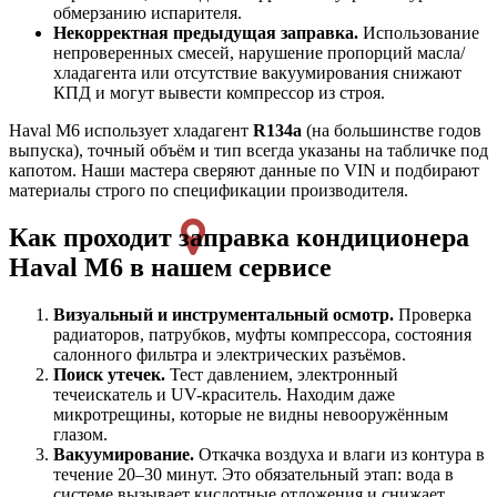
обмерзанию испарителя.
Некорректная предыдущая заправка.
Использование
непроверенных смесей, нарушение пропорций масла/
хладагента или отсутствие вакуумирования снижают
КПД и могут вывести компрессор из строя.
Haval M6 использует хладагент
R134a
(на большинстве годов
выпуска), точный объём и тип всегда указаны на табличке под
капотом. Наши мастера сверяют данные по VIN и подбирают
материалы строго по спецификации производителя.
Как проходит заправка кондиционера
Haval M6 в нашем сервисе
Визуальный и инструментальный осмотр.
Проверка
радиаторов, патрубков, муфты компрессора, состояния
салонного фильтра и электрических разъёмов.
Поиск утечек.
Тест давлением, электронный
течеискатель и UV-краситель. Находим даже
микротрещины, которые не видны невооружённым
глазом.
Вакуумирование.
Откачка воздуха и влаги из контура в
течение 20–30 минут. Это обязательный этап: вода в
системе вызывает кислотные отложения и снижает