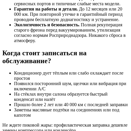
сервисных портов и типичные слабые места модели.
Гарантия на работы и детали.
До 12 месяцев или 20
000 км. При повторной утечке в гарантийный период
проводим бесплатную додиагностику и устранение.
Экологичность и безопасность.
Полная рекуперация
старого фреона перед вакуумированием, утилизация
согласно нормам Росприроднадзора. Никакого сброса в
атмосферу.
Когда стоит записаться на
обслуживание?
Кондиционер дует тёплым или слабо охлаждает после
простоя
Появился посторонний шум, щелчки или вибрация при
включении A/C
На стёклах внутри салона образуется быстрый
конденсат или налёт
Прошло более 2 лет или 40 000 км с последней заправки
Заметны масляные подтёки на соединениях или под
капотом
Не ждите пиковой жары: профилактическая заправка дешевле
замены компрессора или конденсёра.