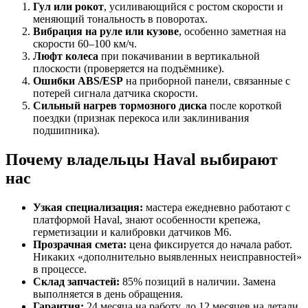
Гул или рокот
, усиливающийся с ростом скорости и
меняющий тональность в поворотах.
Вибрация на руле или кузове
, особенно заметная на
скорости 60–100 км/ч.
Люфт колеса
при покачивании в вертикальной
плоскости (проверяется на подъёмнике).
Ошибки ABS/ESP
на приборной панели, связанные с
потерей сигнала датчика скорости.
Сильный нагрев тормозного диска
после короткой
поездки (признак перекоса или заклинивания
подшипника).
Почему владельцы Haval выбирают
нас
Узкая специализация:
мастера ежедневно работают с
платформой Haval, знают особенности крепежа,
герметизации и калибровки датчиков M6.
Прозрачная смета:
цена фиксируется до начала работ.
Никаких «дополнительно выявленных неисправностей»
в процессе.
Склад запчастей:
85% позиций в наличии. Замена
выполняется в день обращения.
Гарантия:
24 месяца на работу, до 12 месяцев на детали.