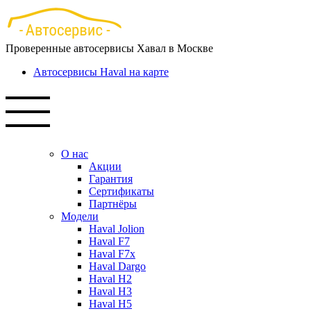
Перейти
к
основному
Проверенные автосервисы Хавал в Москве
содержанию
Автосервисы Haval на карте
О нас
Акции
Гарантия
Сертификаты
Партнёры
Модели
Haval Jolion
Haval F7
Haval F7x
Haval Dargo
Haval H2
Haval H3
Haval H5