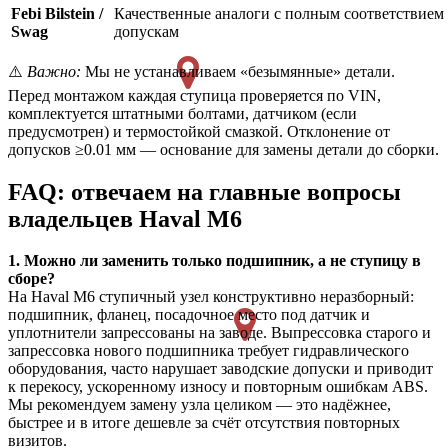
Febi Bilstein /
Качественные аналоги с полным соответствием
Swag
допускам
⚠️
Важно:
Мы не устанавливаем «безымянные» детали.
Перед монтажом каждая ступица проверяется по VIN,
комплектуется штатными болтами, датчиком (если
предусмотрен) и термостойкой смазкой. Отклонение от
допусков ≥0.01 мм — основание для замены детали до сборки.
FAQ: отвечаем на главные вопросы
владельцев Haval M6
1. Можно ли заменить только подшипник, а не ступицу в
сборе?
На Haval M6 ступичный узел конструктивно неразборный:
подшипник, фланец, посадочное место под датчик и
уплотнители запрессованы на заводе. Выпрессовка старого и
запрессовка нового подшипника требует гидравлического
оборудования, часто нарушает заводские допуски и приводит
к перекосу, ускоренному износу и повторным ошибкам ABS.
Мы рекомендуем замену узла целиком — это надёжнее,
быстрее и в итоге дешевле за счёт отсутствия повторных
визитов.